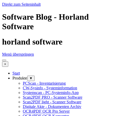
Direkt zum Seiteninhalt
Software Blog - Horland
Software
horland software
Menü überspringen
×
Start
Produkte
▼
PCScan - Inventarisierung
CW-Sysinfo - Systeminformation
Systemscan - PC-Systeminfo-App
Scan2PDF PRO - Scanner Software
Scan2PDF light - Scanner Software
Digitale Akte - Dokumenten Archiv
OCR4PDF OCR Pro Server
OCR4PDF OCR Konverter