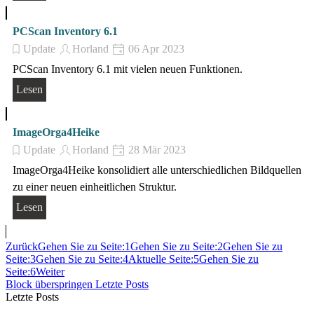
PCScan Inventory 6.1
Update
Horland
06 Apr 2023
PCScan Inventory 6.1 mit vielen neuen Funktionen.
Lesen
ImageOrga4Heike
Update
Horland
28 Mär 2023
ImageOrga4Heike konsolidiert alle unterschiedlichen Bildquellen
zu einer neuen einheitlichen Struktur.
Lesen
Zurück
Gehen Sie zu Seite:
1
Gehen Sie zu Seite:
2
Gehen Sie zu
Seite:
3
Gehen Sie zu Seite:
4
Aktuelle Seite:
5
Gehen Sie zu
Seite:
6
Weiter
Block überspringen Letzte Posts
Letzte Posts