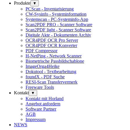
Produkte
▼
PCScan - Inventarisierung
CW-Sysinfo - Systeminformation
Systemscan - PC-Systeminfo-App
Scan2PDF PRO - Scanner Software
Scan2PDF light - Scanner Software
Digitale Akte - Dokumenten Archiv
OCR4PDF OCR Pro Server
OCR4PDF OCR Konverter
PDF Compressor
H-NetPing - Network Scanner
Biometrische Passbildschablone
ImageOrga4Heike
Dokutool - Textbearbeitung
foundX - PDF Suche
RESI-Scan Transfervermerk
Freeware Tools
Kontakt
▼
Kontakt mit Horland
Angebot anfordern
Software Partner
AGB
Impressum
NEWS