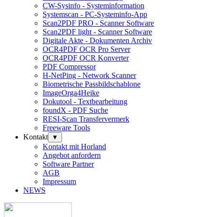
CW-Sysinfo - Systeminformation
Systemscan - PC-Systeminfo-App
Scan2PDF PRO - Scanner Software
Scan2PDF light - Scanner Software
Digitale Akte - Dokumenten Archiv
OCR4PDF OCR Pro Server
OCR4PDF OCR Konverter
PDF Compressor
H-NetPing - Network Scanner
Biometrische Passbildschablone
ImageOrga4Heike
Dokutool - Textbearbeitung
foundX - PDF Suche
RESI-Scan Transfervermerk
Freeware Tools
Kontakt
▼
Kontakt mit Horland
Angebot anfordern
Software Partner
AGB
Impressum
NEWS