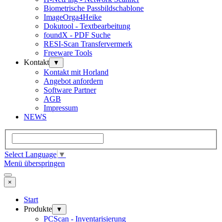
Biometrische Passbildschablone
ImageOrga4Heike
Dokutool - Textbearbeitung
foundX - PDF Suche
RESI-Scan Transfervermerk
Freeware Tools
Kontakt
▼
Kontakt mit Horland
Angebot anfordern
Software Partner
AGB
Impressum
NEWS
Select Language
▼
Menü überspringen
×
Start
Produkte
▼
PCScan - Inventarisierung