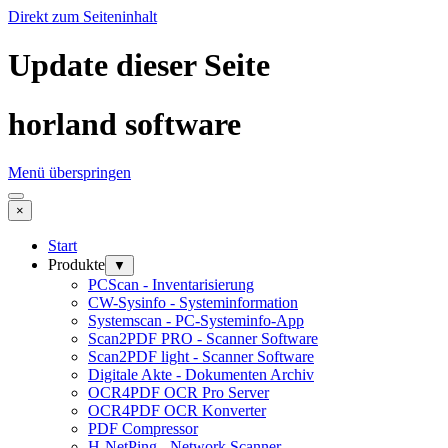
Direkt zum Seiteninhalt
Update dieser Seite
horland software
Menü überspringen
×
Start
Produkte
▼
PCScan - Inventarisierung
CW-Sysinfo - Systeminformation
Systemscan - PC-Systeminfo-App
Scan2PDF PRO - Scanner Software
Scan2PDF light - Scanner Software
Digitale Akte - Dokumenten Archiv
OCR4PDF OCR Pro Server
OCR4PDF OCR Konverter
PDF Compressor
H-NetPing - Network Scanner