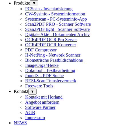
Produkte
▼
PCScan - Inventarisierung
CW-Sysinfo - Systeminformation
Systemscan - PC-Systeminfo-App
Scan2PDF PRO - Scanner Software
Scan2PDF light - Scanner Software
Digitale Akte - Dokumenten Archiv
OCR4PDF OCR Pro Server
OCR4PDF OCR Konverter
PDF Compressor
H-NetPing - Network Scanner
Biometrische Passbildschablone
ImageOrga4Heike
Dokutool - Textbearbeitung
foundX - PDF Suche
RESI-Scan Transfervermerk
Freeware Tools
Kontakt
▼
Kontakt mit Horland
Angebot anfordern
Software Partner
AGB
Impressum
NEWS