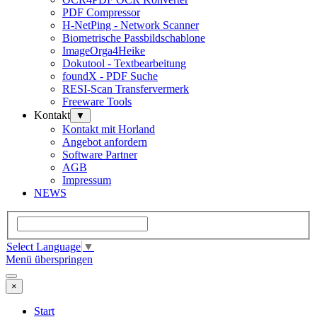
PDF Compressor
H-NetPing - Network Scanner
Biometrische Passbildschablone
ImageOrga4Heike
Dokutool - Textbearbeitung
foundX - PDF Suche
RESI-Scan Transfervermerk
Freeware Tools
Kontakt
▼
Kontakt mit Horland
Angebot anfordern
Software Partner
AGB
Impressum
NEWS
Select Language
▼
Menü überspringen
×
Start