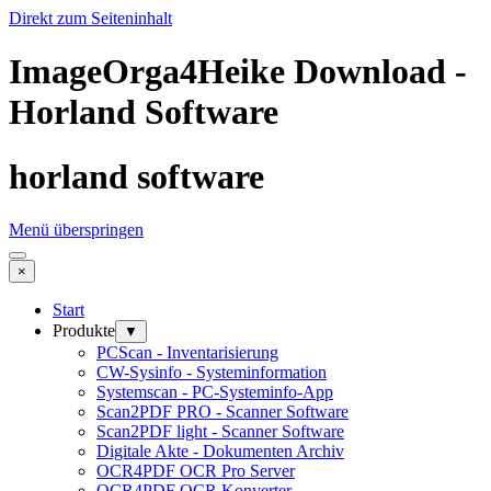
Direkt zum Seiteninhalt
ImageOrga4Heike Download -
Horland Software
horland software
Menü überspringen
×
Start
Produkte
▼
PCScan - Inventarisierung
CW-Sysinfo - Systeminformation
Systemscan - PC-Systeminfo-App
Scan2PDF PRO - Scanner Software
Scan2PDF light - Scanner Software
Digitale Akte - Dokumenten Archiv
OCR4PDF OCR Pro Server
OCR4PDF OCR Konverter