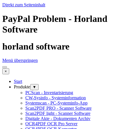
Direkt zum Seiteninhalt
PayPal Problem - Horland
Software
horland software
Menü überspringen
×
Start
Produkte
▼
PCScan - Inventarisierung
CW-Sysinfo - Systeminformation
Systemscan - PC-Systeminfo-App
Scan2PDF PRO - Scanner Software
Scan2PDF light - Scanner Software
Digitale Akte - Dokumenten Archiv
OCR4PDF OCR Pro Server
OCR4PDF OCR Konverter