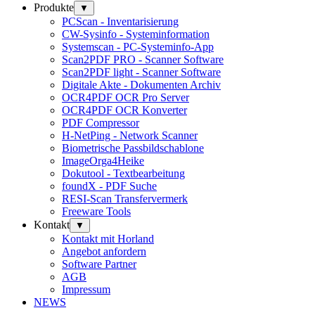
Produkte
▼
PCScan - Inventarisierung
CW-Sysinfo - Systeminformation
Systemscan - PC-Systeminfo-App
Scan2PDF PRO - Scanner Software
Scan2PDF light - Scanner Software
Digitale Akte - Dokumenten Archiv
OCR4PDF OCR Pro Server
OCR4PDF OCR Konverter
PDF Compressor
H-NetPing - Network Scanner
Biometrische Passbildschablone
ImageOrga4Heike
Dokutool - Textbearbeitung
foundX - PDF Suche
RESI-Scan Transfervermerk
Freeware Tools
Kontakt
▼
Kontakt mit Horland
Angebot anfordern
Software Partner
AGB
Impressum
NEWS