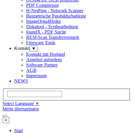
PDF Compressor
H-NetPing - Network Scanner
Biometrische Passbildschablone
ImageOrga4Heike
Dokutool - Textbearbeitung
foundX - PDF Suche
RESI-Scan Transfervermerk
Freeware Tools
Kontakt
▼
Kontakt mit Horland
Angebot anfordern
Software Partner
AGB
Impressum
NEWS
Select Language
▼
Menü überspringen
×
Start