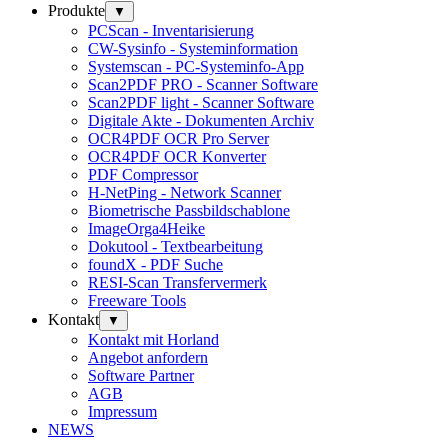
Produkte
▼
PCScan - Inventarisierung
CW-Sysinfo - Systeminformation
Systemscan - PC-Systeminfo-App
Scan2PDF PRO - Scanner Software
Scan2PDF light - Scanner Software
Digitale Akte - Dokumenten Archiv
OCR4PDF OCR Pro Server
OCR4PDF OCR Konverter
PDF Compressor
H-NetPing - Network Scanner
Biometrische Passbildschablone
ImageOrga4Heike
Dokutool - Textbearbeitung
foundX - PDF Suche
RESI-Scan Transfervermerk
Freeware Tools
Kontakt
▼
Kontakt mit Horland
Angebot anfordern
Software Partner
AGB
Impressum
NEWS