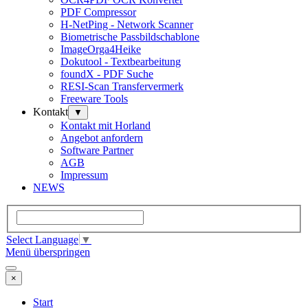
PDF Compressor
H-NetPing - Network Scanner
Biometrische Passbildschablone
ImageOrga4Heike
Dokutool - Textbearbeitung
foundX - PDF Suche
RESI-Scan Transfervermerk
Freeware Tools
Kontakt
▼
Kontakt mit Horland
Angebot anfordern
Software Partner
AGB
Impressum
NEWS
Select Language
▼
Menü überspringen
×
Start