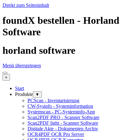
Direkt zum Seiteninhalt
foundX bestellen - Horland
Software
horland software
Menü überspringen
×
Start
Produkte
▼
PCScan - Inventarisierung
CW-Sysinfo - Systeminformation
Systemscan - PC-Systeminfo-App
Scan2PDF PRO - Scanner Software
Scan2PDF light - Scanner Software
Digitale Akte - Dokumenten Archiv
OCR4PDF OCR Pro Server
OCR4PDF OCR Konverter