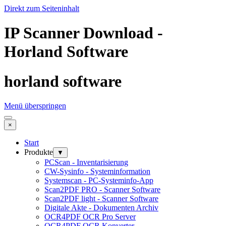
Direkt zum Seiteninhalt
IP Scanner Download -
Horland Software
horland software
Menü überspringen
×
Start
Produkte
▼
PCScan - Inventarisierung
CW-Sysinfo - Systeminformation
Systemscan - PC-Systeminfo-App
Scan2PDF PRO - Scanner Software
Scan2PDF light - Scanner Software
Digitale Akte - Dokumenten Archiv
OCR4PDF OCR Pro Server
OCR4PDF OCR Konverter