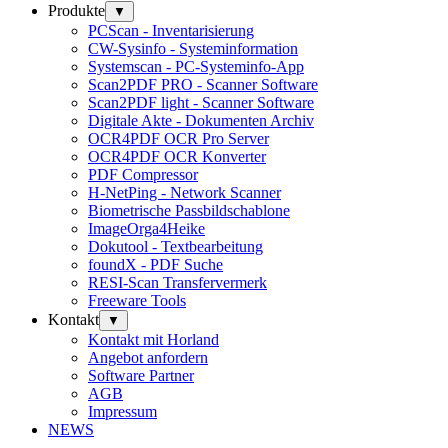
Produkte
▼
PCScan - Inventarisierung
CW-Sysinfo - Systeminformation
Systemscan - PC-Systeminfo-App
Scan2PDF PRO - Scanner Software
Scan2PDF light - Scanner Software
Digitale Akte - Dokumenten Archiv
OCR4PDF OCR Pro Server
OCR4PDF OCR Konverter
PDF Compressor
H-NetPing - Network Scanner
Biometrische Passbildschablone
ImageOrga4Heike
Dokutool - Textbearbeitung
foundX - PDF Suche
RESI-Scan Transfervermerk
Freeware Tools
Kontakt
▼
Kontakt mit Horland
Angebot anfordern
Software Partner
AGB
Impressum
NEWS