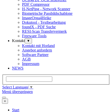
PDF Compressor
H-NetPing - Network Scanner
Biometrische Passbildschablone
ImageOrga4Heike
Dokutool - Textbearbeitung
foundX - PDF Suche
RESI-Scan Transfervermerk
Freeware Tools
Kontakt
▼
Kontakt mit Horland
Angebot anfordern
Software Partner
AGB
Impressum
NEWS
Select Language
▼
Menü überspringen
×
Start