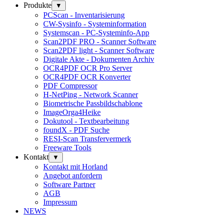
Produkte
▼
PCScan - Inventarisierung
CW-Sysinfo - Systeminformation
Systemscan - PC-Systeminfo-App
Scan2PDF PRO - Scanner Software
Scan2PDF light - Scanner Software
Digitale Akte - Dokumenten Archiv
OCR4PDF OCR Pro Server
OCR4PDF OCR Konverter
PDF Compressor
H-NetPing - Network Scanner
Biometrische Passbildschablone
ImageOrga4Heike
Dokutool - Textbearbeitung
foundX - PDF Suche
RESI-Scan Transfervermerk
Freeware Tools
Kontakt
▼
Kontakt mit Horland
Angebot anfordern
Software Partner
AGB
Impressum
NEWS