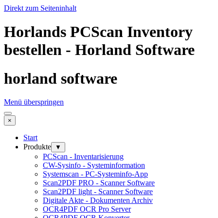
Direkt zum Seiteninhalt
Horlands PCScan Inventory
bestellen - Horland Software
horland software
Menü überspringen
×
Start
Produkte
▼
PCScan - Inventarisierung
CW-Sysinfo - Systeminformation
Systemscan - PC-Systeminfo-App
Scan2PDF PRO - Scanner Software
Scan2PDF light - Scanner Software
Digitale Akte - Dokumenten Archiv
OCR4PDF OCR Pro Server
OCR4PDF OCR Konverter