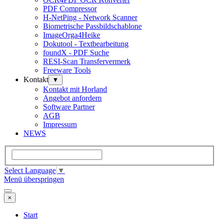
PDF Compressor
H-NetPing - Network Scanner
Biometrische Passbildschablone
ImageOrga4Heike
Dokutool - Textbearbeitung
foundX - PDF Suche
RESI-Scan Transfervermerk
Freeware Tools
Kontakt
▼
Kontakt mit Horland
Angebot anfordern
Software Partner
AGB
Impressum
NEWS
Select Language
▼
Menü überspringen
×
Start