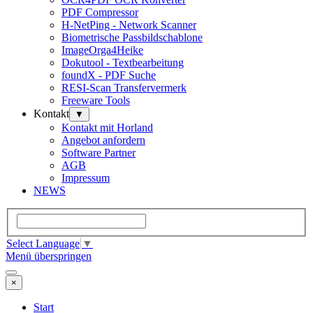
PDF Compressor
H-NetPing - Network Scanner
Biometrische Passbildschablone
ImageOrga4Heike
Dokutool - Textbearbeitung
foundX - PDF Suche
RESI-Scan Transfervermerk
Freeware Tools
Kontakt
▼
Kontakt mit Horland
Angebot anfordern
Software Partner
AGB
Impressum
NEWS
Select Language
▼
Menü überspringen
×
Start