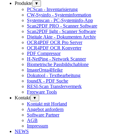
Produkte
▼
PCScan - Inventarisierung
CW-Sysinfo - Systeminformation
Systemscan - PC-Systeminfo-App
Scan2PDF PRO - Scanner Software
Scan2PDF light - Scanner Software
Digitale Akte - Dokumenten Archiv
OCR4PDF OCR Pro Server
OCR4PDF OCR Konverter
PDF Compressor
H-NetPing - Network Scanner
Biometrische Passbildschablone
ImageOrga4Heike
Dokutool - Textbearbeitung
foundX - PDF Suche
RESI-Scan Transfervermerk
Freeware Tools
Kontakt
▼
Kontakt mit Horland
Angebot anfordern
Software Partner
AGB
Impressum
NEWS