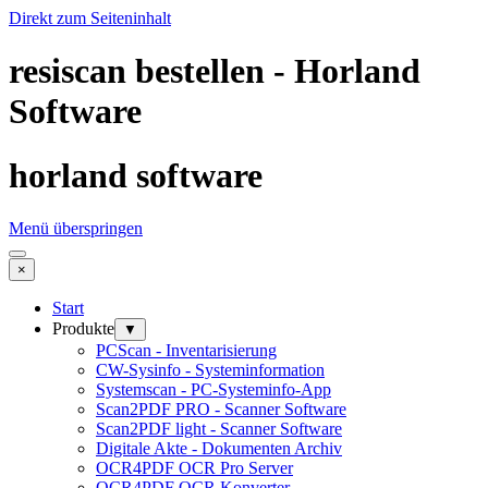
Direkt zum Seiteninhalt
resiscan bestellen - Horland
Software
horland software
Menü überspringen
×
Start
Produkte
▼
PCScan - Inventarisierung
CW-Sysinfo - Systeminformation
Systemscan - PC-Systeminfo-App
Scan2PDF PRO - Scanner Software
Scan2PDF light - Scanner Software
Digitale Akte - Dokumenten Archiv
OCR4PDF OCR Pro Server
OCR4PDF OCR Konverter