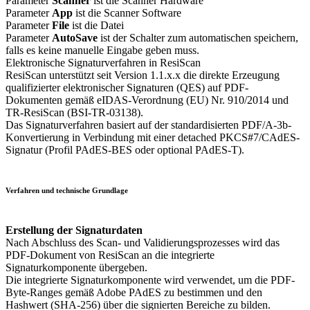
Parameter
Scanner
ist die Scanner Hardware
Parameter
App
ist die Scanner Software
Parameter
File
ist die Datei
Parameter
AutoSave
ist der Schalter zum automatischen speichern,
falls es keine manuelle Eingabe geben muss.
Elektronische Signaturverfahren in ResiScan
ResiScan unterstützt seit Version 1.1.x.x die direkte Erzeugung
qualifizierter elektronischer Signaturen (QES) auf PDF-
Dokumenten gemäß eIDAS-Verordnung (EU) Nr. 910/2014 und
TR-ResiScan (BSI-TR-03138).
Das Signaturverfahren basiert auf der standardisierten PDF/A-3b-
Konvertierung in Verbindung mit einer detached PKCS#7/CAdES-
Signatur (Profil PAdES-BES oder optional PAdES-T).
Verfahren und technische Grundlage
Erstellung der Signaturdaten
Nach Abschluss des Scan- und Validierungsprozesses wird das
PDF-Dokument von ResiScan an die integrierte
Signaturkomponente übergeben.
Die integrierte Signaturkomponente
wird verwendet, um die PDF-
Byte-Ranges gemäß Adobe PAdES zu bestimmen und den
Hashwert (SHA-256) über die signierten Bereiche zu bilden.