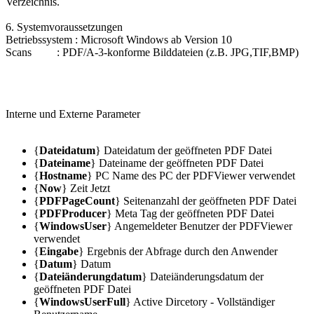
Verzeichnis.
6. Systemvoraussetzungen
Betriebssystem : Microsoft Windows ab Version 10
Scans : PDF/A-3-konforme Bilddateien (z.B. JPG,TIF,BMP)
Interne und Externe Parameter
{
Dateidatum
} Dateidatum der geöffneten PDF Datei
{
Dateiname
} Dateiname der geöffneten PDF Datei
{
Hostname
} PC Name des PC der PDFViewer verwendet
{
Now
} Zeit Jetzt
{
PDFPageCount
} Seitenanzahl der geöffneten PDF Datei
{
PDFProducer
} Meta Tag der geöffneten PDF Datei
{
WindowsUser
} Angemeldeter Benutzer der PDFViewer
verwendet
{
Eingabe
} Ergebnis der Abfrage durch den Anwender
{
Datum
} Datum
{
Dateiänderungdatum
} Dateiänderungsdatum der
geöffneten PDF Datei
{
WindowsUserFull
} Active Dircetory - Vollständiger