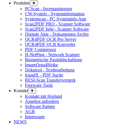
Produkte
▼
PCScan - Inventarisierung
CW-Sysinfo - Systeminformation
Systemscan - PC-Systeminfo-App
Scan2PDF PRO - Scanner Software
Scan2PDF light - Scanner Software
Digitale Akte - Dokumenten Archiv
OCR4PDF OCR Pro Server
OCR4PDF OCR Konverter
PDF Compressor
H-NetPing - Network Scanner
Biometrische Passbildschablone
ImageOrga4Heike
Dokutool - Textbearbeitung
foundX - PDF Suche
RESI-Scan Transfervermerk
Freeware Tools
Kontakt
▼
Kontakt mit Horland
Angebot anfordern
Software Partner
AGB
Impressum
NEWS