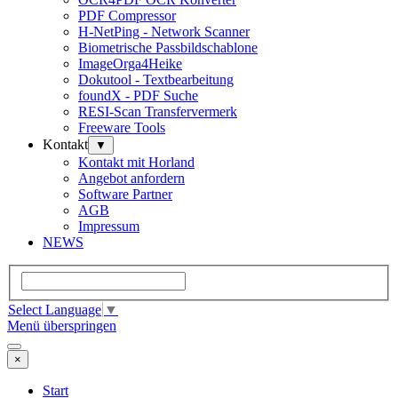
PDF Compressor
H-NetPing - Network Scanner
Biometrische Passbildschablone
ImageOrga4Heike
Dokutool - Textbearbeitung
foundX - PDF Suche
RESI-Scan Transfervermerk
Freeware Tools
Kontakt
▼
Kontakt mit Horland
Angebot anfordern
Software Partner
AGB
Impressum
NEWS
Select Language
▼
Menü überspringen
×
Start