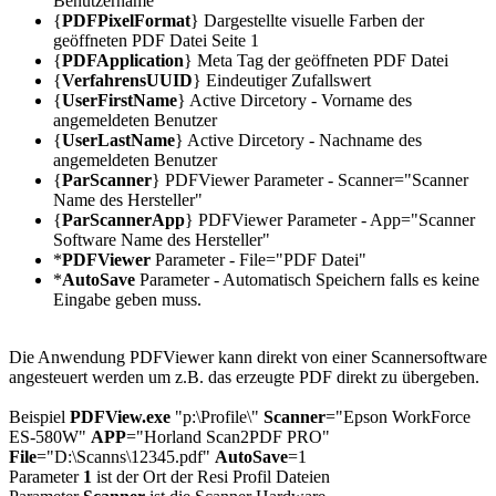
Benutzername
{
PDFPixelFormat
} Dargestellte visuelle Farben der
geöffneten PDF Datei Seite 1
{
PDFApplication
} Meta Tag der geöffneten PDF Datei
{
VerfahrensUUID
} Eindeutiger Zufallswert
{
UserFirstName
} Active Dircetory -
Vorname des
angemeldeten Benutzer
{
UserLastName
} Active Dircetory -
Nachname des
angemeldeten Benutzer
{
ParScanner
} PDFViewer Parameter - Scanner="Scanner
Name des Hersteller"
{
ParScannerApp
} PDFViewer Parameter - App="Scanner
Software Name des Hersteller"
*
PDFViewer
Parameter - File="PDF Datei"
*
AutoSave
Parameter - Automatisch Speichern falls es keine
Eingabe geben muss.
Die Anwendung PDFViewer kann direkt von einer Scannersoftware
angesteuert werden um z.B. das erzeugte PDF direkt zu übergeben.
Beispiel
PDFView.exe
"p:\Profile\"
Scanner
="Epson WorkForce
ES-580W"
APP
="Horland Scan2PDF PRO"
File
="D:\Scanns\12345.pdf"
AutoSave
=1
Parameter
1
ist der Ort der Resi Profil Dateien