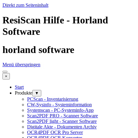
Direkt zum Seiteninhalt
ResiScan Hilfe - Horland
Software
horland software
Menü überspringen
×
Start
Produkte
▼
PCScan - Inventarisierung
CW-Sysinfo - Systeminformation
Systemscan - PC-Systeminfo-App
Scan2PDF PRO - Scanner Software
Scan2PDF light - Scanner Software
Digitale Akte - Dokumenten Archiv
OCR4PDF OCR Pro Server
OCR4PDF OCR Konverter